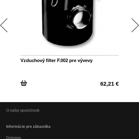
Vzduchový filter F.002 pre vývevy
Fil
62,21 €
O našej spoločnosti
Informácie pre zákazníka
Doprava