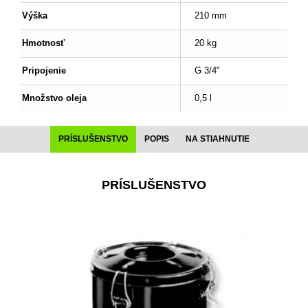
Výška
210 mm
Hmotnosť
20 kg
Pripojenie
G 3/4"
Množstvo oleja
0,5 l
PRÍSLUŠENSTVO
POPIS
NA STIAHNUTIE
PRÍSLUŠENSTVO