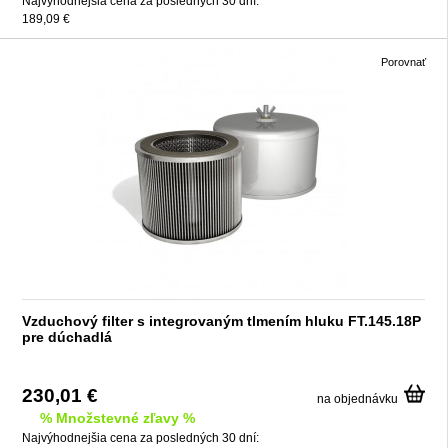
Najvýhodnejšia cena za posledných 30 dní:
189,09 €
Porovnať
Vzduchový filter s integrovaným tlmením hluku FT.145.18P
pre dúchadlá
230,01 €
na objednávku
% Množstevné zľavy %
Najvýhodnejšia cena za posledných 30 dní: