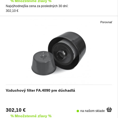
% Množstevné zľavy %
Najvýhodnejšia cena za posledných 30 dní:
302,10 €
Porovnať
Vzduchový filter FA.4090 pre dúchadlá
302,10 €
na našom sklade
% Množstevné zľavy %