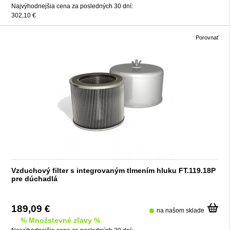
Najvýhodnejšia cena za posledných 30 dní:
302,10 €
Porovnať
Vzduchový filter s integrovaným tlmením hluku FT.119.18P
pre dúchadlá
189,09 €
na našom sklade
% Množstevné zľavy %