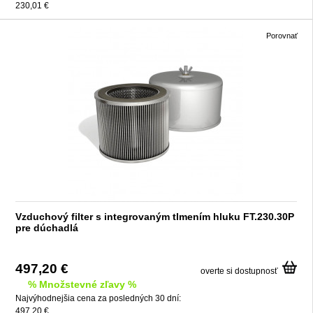
230,01 €
Porovnať
Vzduchový filter s integrovaným tlmením hluku FT.230.30P
pre dúchadlá
497,20 €
overte si dostupnosť
% Množstevné zľavy %
Najvýhodnejšia cena za posledných 30 dní:
497,20 €