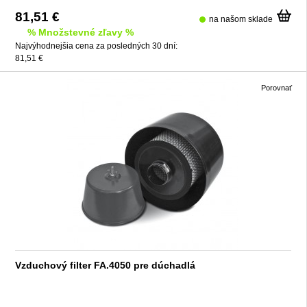
81,51 €
na našom sklade
% Množstevné zľavy %
Najvýhodnejšia cena za posledných 30 dní:
81,51 €
Porovnať
Vzduchový filter FA.4050 pre dúchadlá