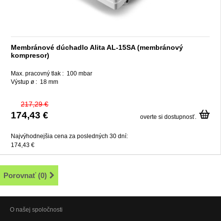
Membránové dúchadlo Alita AL-15SA (membránový
kompresor)
Max. pracovný tlak :
100 mbar
Výstup ø :
18 mm
217,29 €
174,43 €
overte si dostupnosť.
Najvýhodnejšia cena za posledných 30 dní:
174,43 €
Porovnať (
0
)
O našej spoločnosti