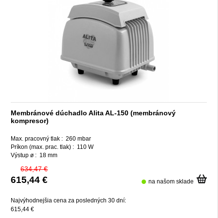
Membránové dúchadlo Alita AL-150 (membránový
kompresor)
Max. pracovný tlak :
260 mbar
Príkon (max. prac. tlak) :
110 W
Výstup ø :
18 mm
634,47 €
615,44 €
na našom sklade
Najvýhodnejšia cena za posledných 30 dní:
615,44 €