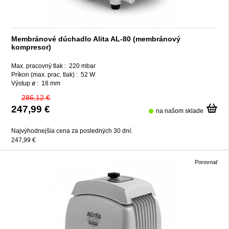
Membránové dúchadlo Alita AL-80 (membránový
kompresor)
Max. pracovný tlak :
220 mbar
Príkon (max. prac. tlak) :
52 W
Výstup ø :
18 mm
286,12 €
247,99 €
na našom sklade
Najvýhodnejšia cena za posledných 30 dní:
247,99 €
Porovnať