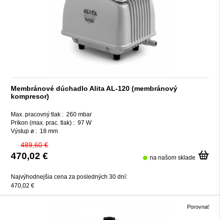
Membránové dúchadlo Alita AL-120 (membránový
kompresor)
Max. pracovný tlak :
260 mbar
Príkon (max. prac. tlak) :
97 W
Výstup ø :
18 mm
489,60 €
470,02 €
na našom sklade
Najvýhodnejšia cena za posledných 30 dní:
470,02 €
Porovnať