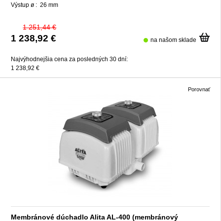
Výstup ø :
26 mm
1 251,44 €
1 238,92 €
na našom sklade
Najvýhodnejšia cena za posledných 30 dní:
1 238,92 €
Porovnať
Membránové dúchadlo Alita AL-400 (membránový