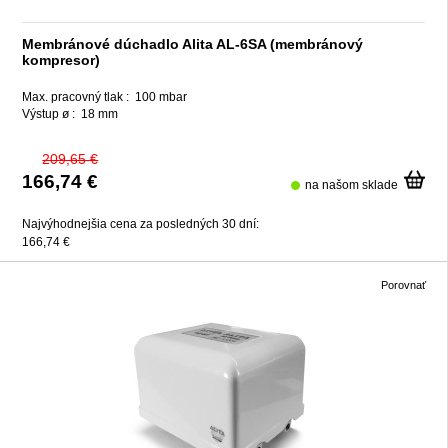
Membránové dúchadlo Alita AL-6SA (membránový
kompresor)
Max. pracovný tlak :
100 mbar
Výstup ø :
18 mm
209,65 €
166,74 €
na našom sklade
Najvýhodnejšia cena za posledných 30 dní:
166,74 €
Porovnať