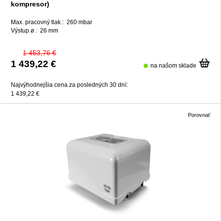
kompresor)
Max. pracovný tlak :
260 mbar
Výstup ø :
26 mm
1 453,76 €
1 439,22 €
na našom sklade
Najvýhodnejšia cena za posledných 30 dní:
1 439,22 €
Porovnať