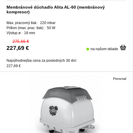
Membránové dúchadlo Alita AL-60 (membránový
kompresor)
Max. pracovný tlak :
220 mbar
Príkon (max. prac. tlak) :
50 W
Výstup ø :
18 mm
275,66 €
227,69 €
na našom sklade
Najvýhodnejšia cena za posledných 30 dní:
227,69 €
Porovnať