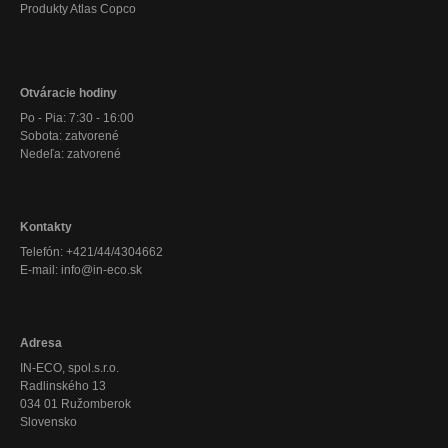
Produkty Atlas Copco
Otváracie hodiny
Po - Pia: 7:30 - 16:00
Sobota: zatvorené
Nedeľa: zatvorené
Kontakty
Telefón: +421/44/4304662
E-mail: info@in-eco.sk
Adresa
IN-ECO, spol.s.r.o.
Radlinského 13
034 01 Ružomberok
Slovensko