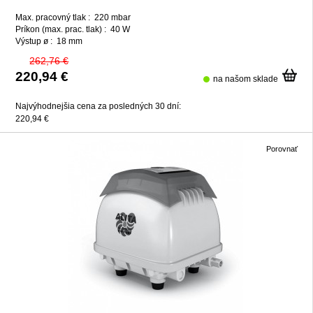
Max. pracovný tlak :
220 mbar
Príkon (max. prac. tlak) :
40 W
Výstup ø :
18 mm
262,76 €
220,94 €
na našom sklade
Najvýhodnejšia cena za posledných 30 dní:
220,94 €
Porovnať