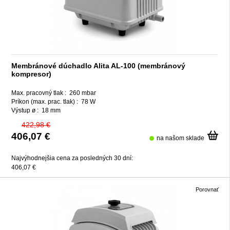
Membránové dúchadlo Alita AL-100 (membránový
kompresor)
Max. pracovný tlak :
260 mbar
Príkon (max. prac. tlak) :
78 W
Výstup ø :
18 mm
422,98 €
406,07 €
na našom sklade
Najvýhodnejšia cena za posledných 30 dní:
406,07 €
Porovnať