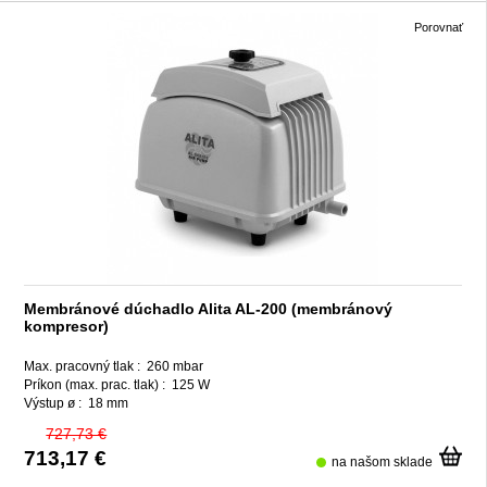
Porovnať
Membránové dúchadlo Alita AL-200 (membránový
kompresor)
Max. pracovný tlak :
260 mbar
Príkon (max. prac. tlak) :
125 W
Výstup ø :
18 mm
727,73 €
713,17 €
na našom sklade