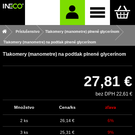
Príslušenstvo
Tlakomery (manometre) plnené glycerínom
Tlakomery (manometre) na podtlak plnené glycerínom
Tlakomery (manometre) na podtlak plnené glycerínom
27,81 €
bez DPH 22,61 €
Množstvo
Cena/ks
zľava
2 ks
26,14 €
6%
3 ks
25,31 €
9%