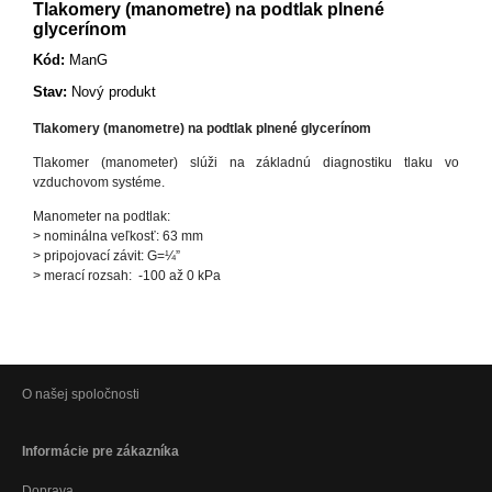
Tlakomery (manometre) na podtlak plnené
glycerínom
Kód:
ManG
Stav:
Nový produkt
Tlakomery (manometre) na podtlak plnené glycerínom
Tlakomer (manometer) slúži na základnú diagnostiku tlaku vo
vzduchovom systéme.
Manometer na podtlak:
> nominálna veľkosť: 63 mm
> pripojovací závit: G=¼”
> merací rozsah: -100 až 0 kPa
O našej spoločnosti
Informácie pre zákazníka
Doprava