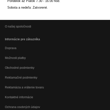
Pondelok až Piatok 7.30 - 16.00 hod.
Sobota a nedeľa: Zatvorené.
O našej spoločnosti
Informácie pre zákazníka
Doprava
Možnosti platby
Obchodné podmienky
Reklamačné podmienky
Reklamácia a vrátenie tovaru
Kontaktné informácie
Ochrana osobných údajov