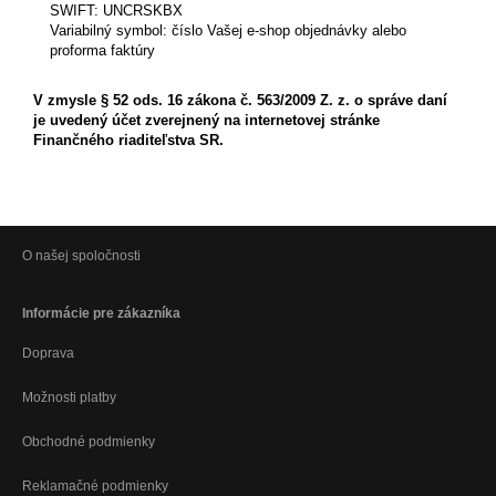
SWIFT: UNCRSKBX
Variabilný symbol: číslo Vašej e-shop objednávky alebo
proforma faktúry
V zmysle § 52 ods. 16 zákona č. 563/2009 Z. z. o správe daní
je uvedený účet zverejnený na internetovej stránke
Finančného riaditeľstva SR.
O našej spoločnosti
Informácie pre zákazníka
Doprava
Možnosti platby
Obchodné podmienky
Reklamačné podmienky