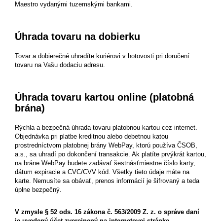
Maestro vydanými tuzemskými bankami.
Úhrada tovaru na dobierku
Tovar a dobierečné uhradíte kuriérovi v hotovosti pri doručení
tovaru na Vašu dodaciu adresu.
Úhrada tovaru kartou online (platobná
brána)
Rýchla a bezpečná úhrada tovaru platobnou kartou cez internet.
Objednávka pri platbe kreditnou alebo debetnou katou
prostredníctvom platobnej brány WebPay, ktorú používa ČSOB,
a.s., sa uhradí po dokončení transakcie. Ak platíte prvýkrát kartou,
na bráne WebPay budete zadávať šestnásťmiestne číslo karty,
dátum expiracie a CVC/CVV kód. Všetky tieto údaje máte na
karte. Nemusíte sa obávať, prenos informácií je šifrovaný a teda
úplne bezpečný.
V zmysle § 52 ods. 16 zákona č. 563/2009 Z. z. o správe daní
je uvedený účet zverejnený na internetovej stránke