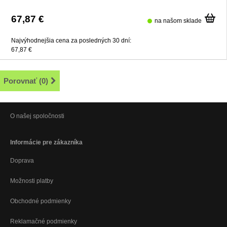
67,87 €
na našom sklade
Najvýhodnejšia cena za posledných 30 dní:
67,87 €
Porovnať (
0
)
O našej spoločnosti
Informácie pre zákazníka
Doprava
Možnosti platby
Obchodné podmienky
Reklamačné podmienky