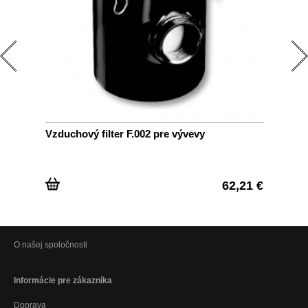
Vzduchový filter F.002 pre vývevy
Fil
62,21 €
O našej spoločnosti
Informácie pre zákazníka
Doprava