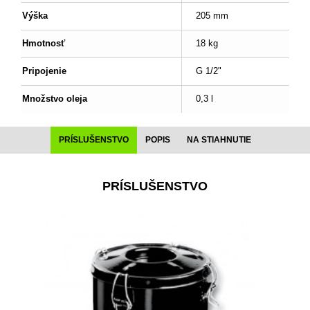
Výška
205 mm
Hmotnosť
18 kg
Pripojenie
G 1/2"
Množstvo oleja
0,3 l
PRÍSLUŠENSTVO
POPIS
NA STIAHNUTIE
PRÍSLUŠENSTVO