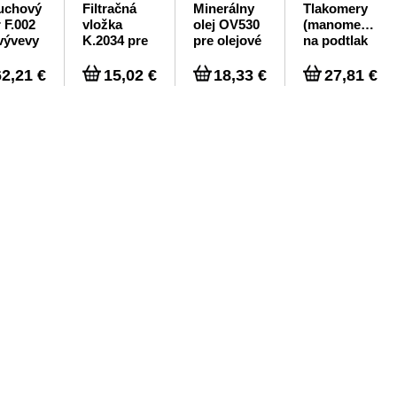
uchový
Filtračná
Minerálny
Tlakomery
r F.002
vložka
olej OV530
(manometre)
vývevy
K.2034 pre
pre olejové
na podtlak
vývevu
lamelové
plnené
vývevy
glycerínom
62,21 €
15,02 €
18,33 €
27,81 €
ORV 1L