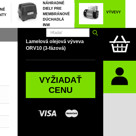
NÁHRADNÉ
DIELY PRE
NÉ
VÝVEVY
MEMBRÁNOVÉ
NTY
DÚCHADLÁ
INW
Lamelová olejová výveva
ORV10 (3-fázová)
VYŽIADAŤ
CENU