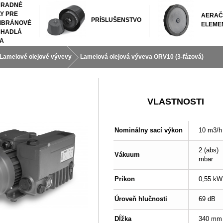
HRADNÉ
LY PRE
AERAČ
PRÍSLUŠENSTVO
MBRÁNOVÉ
ELEME
HADLÁ
TA
Lamelové olejové vývevy
Lamelová olejová výveva ORV10 (3-fázová)
VLASTNOSTI
Nominálny sací výkon
10 m3/h
2 (abs)
Vákuum
mbar
Príkon
0,55 kW
Úroveň hlučnosti
69 dB
Dĺžka
340 mm