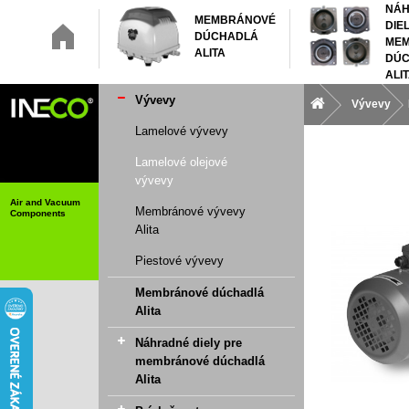
NÁ
MEMBRÁNOVÉ
DIE
DÚCHADLÁ
ME
ALITA
DÚC
ALI
Vývevy
Vývevy
Lamelové vývevy
Lamelové olejové
vývevy
Air and Vacuum
Membránové vývevy
Components
Alita
Piestové vývevy
Membránové dúchadlá
Alita
Náhradné diely pre
membránové dúchadlá
Alita