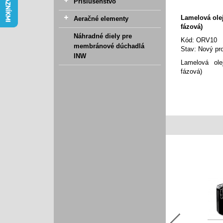
Príslušenstvo
Lamelová ole
Aeračné elementy
fázová)
Náhradné diely pre
Kód:
ORV10
membránové dúchadlá
Stav:
Nový pr
INW
Lamelová ol
fázová)