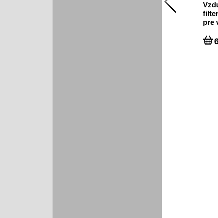
Vzd
filte
pre 