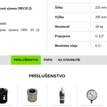
Šírka
210 mm
jová výveva ORV10 (3-
Výška
205 mm
odukt
Hmotnosť
18 kg
ejová výveva ORV 10 (3-
Pripojenie
G 1/2"
Množstvo oleja
0,3 l
PRÍSLUŠENSTVO
POPIS
NA STIAHNUTIE
PRÍSLUŠENSTVO