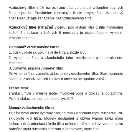
Vzduchový filter slúži na ochranu dúchadla pred vniknutím pevných
častí a prachu. Pravidelne kontrolujte, čistite a vymieňajte vzduchový
filter. Nespúšťajte zariadenie bez vzduchového filtra.
Vzduchový filter (filtračnú vložku)
pod krytom filtra čistite minimálne
každé 2 mesiace a každých 6 mesiacov ju doporučujeme vymeniť
vrátane tesnenia.
Demontáž vzduchového filtra:
1. odskrutkujte skrutku na kryte filtra a zložte kryt,
2. vytiahnite filter a skontrolujte jeho znečistenie a neporušenosť
tesnenia,
3. vymeňte, prípade „vyperte“ filter.
Pri výmene filtra vymeňte aj tesnenie vzduchového filtra. Staré tesnenie
stiahnite z osadzovacích kolíkov a nové na ne opatrne založte.
Pranie filtra:
zľahka umyte v mierne teplej mydlovej vode a dôkladne opláchnite.
Pred inštaláciou nechajte úplne vysušiť!
Montáž vzduchového filtra:
založte nový alebo vypraný filter do rámu v hornom kryte dúchadla. Pri-
skrutkujte kryt filtra. Modely dúchadiel s oblým tvarom krytu majú
jednoznačnú orientáciu krytu filtra určenú drážkou v kovovom odliatku
horného krytu dúchadla a perom v (plastovom) kryte filtra.