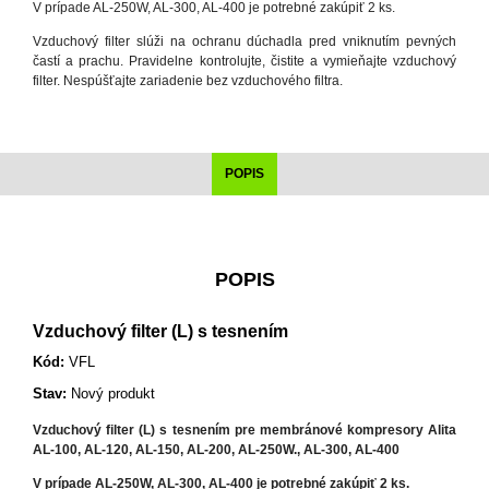
V prípade AL-250W, AL-300, AL-400 je potrebné zakúpiť 2 ks.
Vzduchový filter slúži na ochranu dúchadla pred vniknutím pevných
častí a prachu. Pravidelne kontrolujte, čistite a vymieňajte vzduchový
filter. Nespúšťajte zariadenie bez vzduchového filtra.
POPIS
POPIS
Vzduchový filter (L) s tesnením
Kód:
VFL
Stav:
Nový produkt
Vzduchový filter (L) s tesnením pre membránové kompresory Alita
AL-100, AL-120, AL-150, AL-200, AL-250W., AL-300, AL-400
V prípade AL-250W, AL-300, AL-400 je potrebné zakúpiť 2 ks.