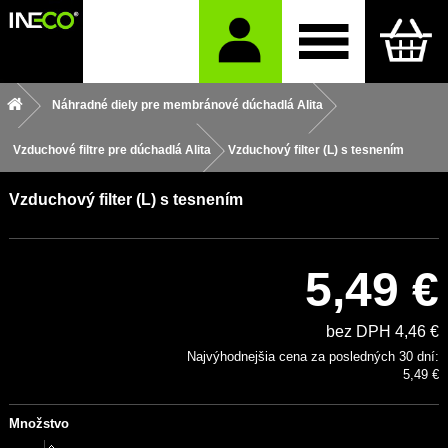
Náhradné diely pre membránové dúchadlá Alita
Vzduchové filtre pre dúchadlá Alita
Vzduchový filter (L) s tesnením
Vzduchový filter (L) s tesnením
5,49 €
bez DPH 4,46 €
Najvýhodnejšia cena za posledných 30 dní:
5,49 €
Množstvo