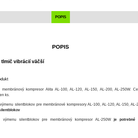
POPIS
POPIS
 tlmič vibrácií väčší
odukt
re membránový kompresor Alita AL-100, AL-120, AL-150, AL-200, AL-250W. Ce
en ks.
výmenu silentblokov
pre membránové kompresory AL-100, AL-120, AL-150, AL
silentblokov
 výmenu silentblokov
pre membránový kompresor
AL-250W
je potrebné