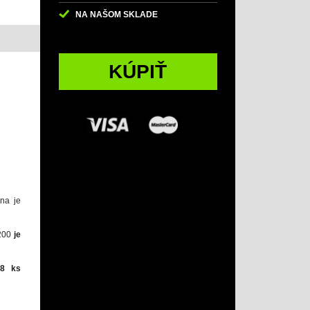
NA NAŠOM SKLADE
KÚPIŤ
na je
-200
je
 8 ks