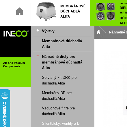
NÁ
MEMBRÁNOVÉ
DIE
DÚCHADLÁ
ME
ALITA
DÚC
ALI
Vývevy
Náhradné d
Membránové dúchadlá
Alita
Náhradné diely pre
membránové dúchadlá
Air and Vacuum
Components
Alita
Servisný kit DRK pre
dúchadlá Alita
Membrány DP pre
dúchadlá Alita
Vzduchové filtre pre
dúchadlá Alita
Silentbloky, ventily a L-