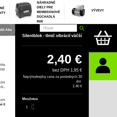
NÁHRADNÉ
DIELY PRE
NÉ
VÝVEVY
MEMBRÁNOVÉ
NTY
DÚCHADLÁ
INW
dlá Alita
Silentblok - tlmič vibrácií väčší
Silentblok - tlmič vibrácií väčší
2,40 €
lita
50W.
bez DPH 1,95 €
Najvýhodnejšia cena za posledných 30
dní:
re
2,40 €
 AL-
Množstvo
re
né 8