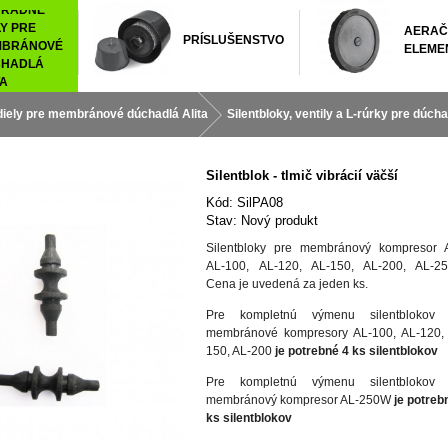
HRADNÉ
LY PRE
AERAČ
PRÍSLUŠENSTVO
MBRÁNOVÉ
ELEME
HADLÁ
TA
iely pre membránové dúchadlá Alita
Silentbloky, ventily a L-rúrky pre dúcha
Silentblok - tlmič vibrácií väčší
Kód:
SilPA08
Stav:
Nový produkt
Silentbloky pre membránový kompresor A
AL-100, AL-120, AL-150, AL-200, AL-2
Cena je uvedená za jeden ks.
Pre kompletnú výmenu silentblokov
p
membránové kompresory AL-100, AL-120,
150, AL-200
je potrebné 4 ks
silentblokov
Pre kompletnú výmenu silentblokov
p
membránový kompresor
AL-250W
je potreb
ks
silentblokov