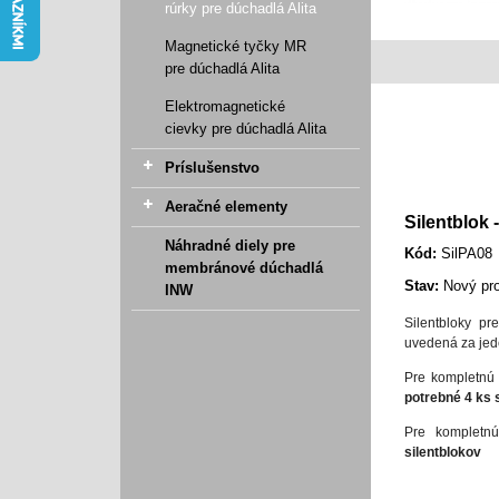
rúrky pre dúchadlá Alita
Magnetické tyčky MR
pre dúchadlá Alita
Elektromagnetické
cievky pre dúchadlá Alita
Príslušenstvo
Aeračné elementy
Silentblok -
Náhradné diely pre
Kód:
SilPA08
membránové dúchadlá
Stav:
Nový pr
INW
Silentbloky p
uvedená za jed
Pre kompletnú 
potrebné 4 ks
Pre kompletnú
silentblokov