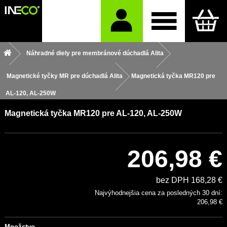
Náhradné diely pre membránové dúchadlá Alita
Magnetické tyčky MR pre dúchadlá Alita
Magnetická tyčka MR120 pre
AL-120, AL-250W
Magnetická tyčka MR120 pre AL-120, AL-250W
206,98 €
bez DPH 168,28 €
Najvýhodnejšia cena za posledných 30 dní:
206,98 €
Množstvo