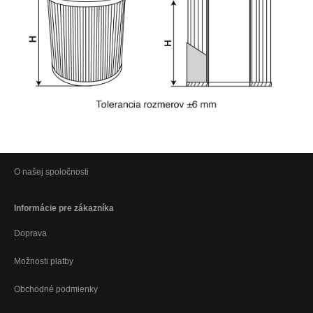
O našej spoločnosti
Informácie pre zákazníka
Doprava
Možnosti platby
Obchodné podmienky