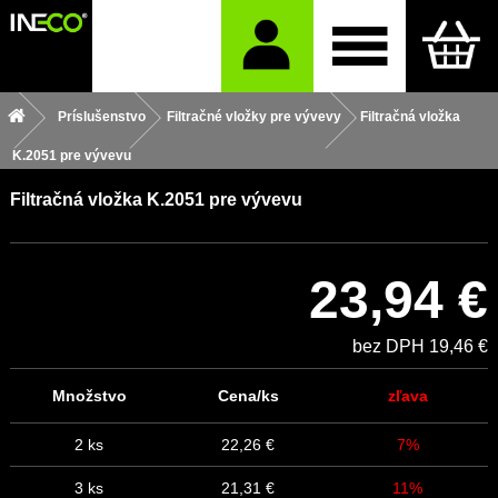
Príslušenstvo
Filtračné vložky pre vývevy
Filtračná vložka
K.2051 pre vývevu
Filtračná vložka K.2051 pre vývevu
23,94 €
bez DPH 19,46 €
Množstvo
Cena/ks
zľava
2 ks
22,26 €
7%
3 ks
21,31 €
11%