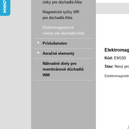
rúrky pre dúchadlá Alita
Magnetické tyčky MR
pre dúchadlá Alita
Elektromagnetické
cievky pre dúchadlá Alita
Príslušenstvo
Elektromag
Aeračné elementy
Kód:
EM150
Náhradné diely pre
Stav:
Nový pr
membránové dúchadlá
INW
Elektromagneti