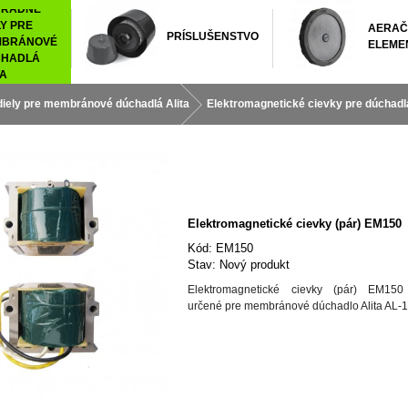
HRADNÉ
LY PRE
AERAČ
PRÍSLUŠENSTVO
MBRÁNOVÉ
ELEME
HADLÁ
TA
iely pre membránové dúchadlá Alita
Elektromagnetické cievky pre dúchadlá
Elektromagnetické cievky (pár) EM150
Kód:
EM150
Stav:
Nový produkt
Elektromagnetické cievky (pár) EM15
určené pre membránové dúchadlo Alita AL-1