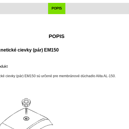
POPIS
POPIS
netické cievky (pár) EM150
odukt
cké cievky (pár) EM150 sú určené pre membránové dúchadlo Alita AL-150.