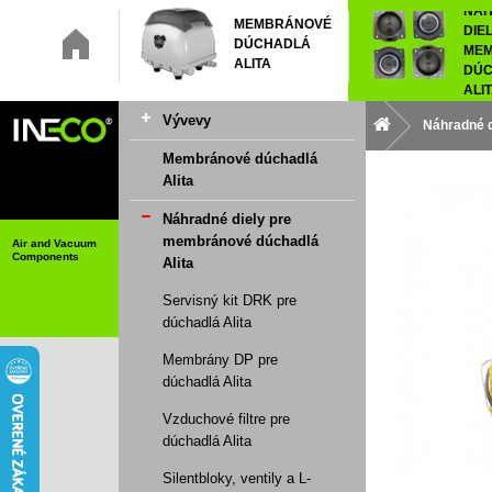
NÁ
MEMBRÁNOVÉ
DIE
DÚCHADLÁ
ME
ALITA
DÚC
ALI
Vývevy
Náhradné d
Membránové dúchadlá
Alita
Náhradné diely pre
membránové dúchadlá
Air and Vacuum
Components
Alita
Servisný kit DRK pre
dúchadlá Alita
Membrány DP pre
dúchadlá Alita
Vzduchové filtre pre
dúchadlá Alita
Silentbloky, ventily a L-