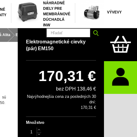
NÁHRADNÉ
DIELY PRE
NÉ
VÝVEVY
MEMBRÁNOVÉ
NTY
DÚCHADLÁ
INW
 Alita
Elektromagnetické cievky (pár) EM150
Elektromagnetické cievky
(pár) EM150
170,31 €
bez DPH 138,46 €
Najvýhodnejšia cena za posledných 30
0 sú
dní:
50.
170,31 €
Množstvo